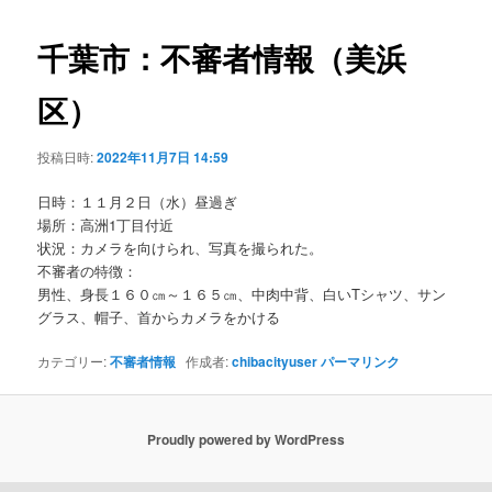
ビ
ゲ
千葉市：不審者情報（美浜
ー
シ
区）
ョ
ン
投稿日時:
2022年11月7日 14:59
日時：１１月２日（水）昼過ぎ
場所：高洲1丁目付近
状況：カメラを向けられ、写真を撮られた。
不審者の特徴：
男性、身長１６０㎝～１６５㎝、中肉中背、白いTシャツ、サン
グラス、帽子、首からカメラをかける
カテゴリー:
不審者情報
作成者:
chibacityuser
パーマリンク
Proudly powered by WordPress