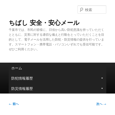
メ
イ
検
ン
索
コ
ちばし 安全・安心メール
ン
千葉市では、市民の皆様に、日頃から高い防犯意識を持っていただく
テ
とともに、災害に対する適切な備えと行動をとっていただくことを目
ン
的として、電子メールを活用した防犯・防災情報の提供を行っていま
ツ
す。スマートフォン・携帯電話・パソコンいずれでも受信可能です。
へ
ぜひご利用ください。
移
動
メ
ホーム
イ
ン
防犯情報履歴
メ
ニ
防災情報履歴
ュ
ー
投
←
前へ
次へ
→
稿
ナ