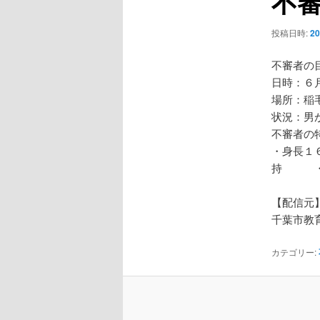
不
ー
シ
投稿日時:
2
ョ
ン
不審者の
日時：６
場所：稲
状況：男
不審者の
・身長１
持 ・
【配信元
千葉市教
カテゴリー: