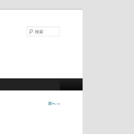
検
索
次へ
→