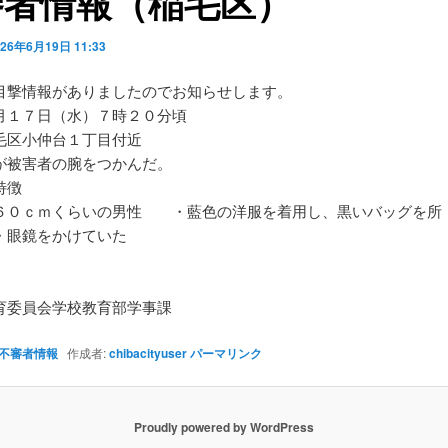
審者情報（稲毛区）
026年6月19日 11:33
目撃情報がありましたのでお知らせします。
月１７日（水）７時２０分頃
毛区小仲台１丁目付近
が被害者の腕をつかんだ。
特徴
６０ｃｍくらいの男性 ・藍色の洋服を着用し、黒いバッグを所
眼鏡をかけていた
】
育委員会学校教育部学事課
不審者情報
作成者:
chibacityuser
パーマリンク
Proudly powered by WordPress