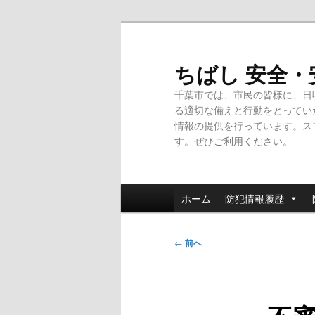
メ
イ
ン
ちばし 安全
コ
千葉市では、市民の皆様に、日
ン
る適切な備えと行動をとってい
テ
情報の提供を行っています。ス
ン
す。ぜひご利用ください。
ツ
へ
移
メ
動
ホーム
防犯情報履歴
イ
ン
投
メ
←
前へ
稿
ニ
ナ
ュ
ビ
ー
ゲ