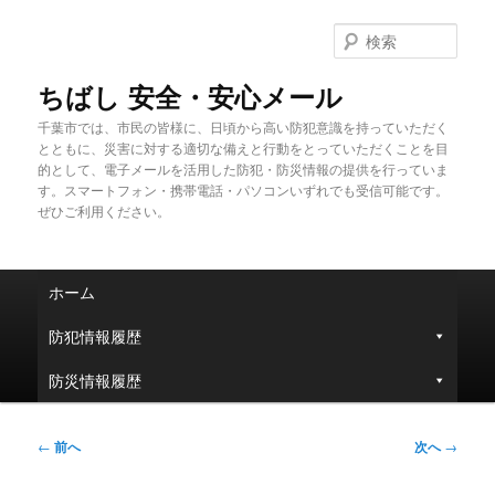
メ
イ
検
ン
索
コ
ちばし 安全・安心メール
ン
千葉市では、市民の皆様に、日頃から高い防犯意識を持っていただく
テ
とともに、災害に対する適切な備えと行動をとっていただくことを目
ン
的として、電子メールを活用した防犯・防災情報の提供を行っていま
ツ
す。スマートフォン・携帯電話・パソコンいずれでも受信可能です。
へ
ぜひご利用ください。
移
動
メ
ホーム
イ
ン
防犯情報履歴
メ
ニ
防災情報履歴
ュ
ー
投
←
前へ
次へ
→
稿
ナ