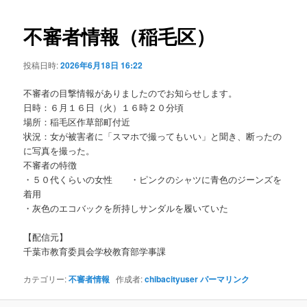
ビ
ゲ
不審者情報（稲毛区）
ー
シ
投稿日時:
2026年6月18日 16:22
ョ
ン
不審者の目撃情報がありましたのでお知らせします。
日時：６月１６日（火）１６時２０分頃
場所：稲毛区作草部町付近
状況：女が被害者に「スマホで撮ってもいい」と聞き、断ったの
に写真を撮った。
不審者の特徴
・５０代くらいの女性 ・ピンクのシャツに青色のジーンズを
着用
・灰色のエコバックを所持しサンダルを履いていた
【配信元】
千葉市教育委員会学校教育部学事課
カテゴリー:
不審者情報
作成者:
chibacityuser
パーマリンク