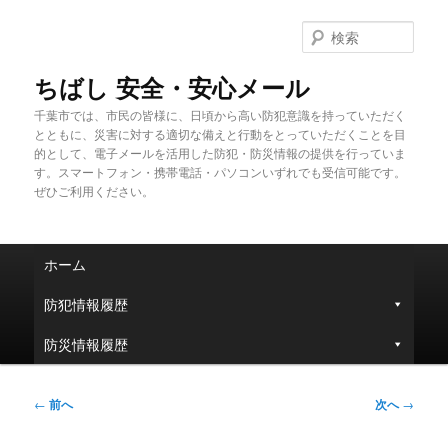
メ
イ
検
ン
索
コ
ちばし 安全・安心メール
ン
千葉市では、市民の皆様に、日頃から高い防犯意識を持っていただく
テ
とともに、災害に対する適切な備えと行動をとっていただくことを目
ン
的として、電子メールを活用した防犯・防災情報の提供を行っていま
ツ
す。スマートフォン・携帯電話・パソコンいずれでも受信可能です。
へ
ぜひご利用ください。
移
動
メ
ホーム
イ
ン
防犯情報履歴
メ
ニ
防災情報履歴
ュ
ー
投
←
前へ
次へ
→
稿
ナ