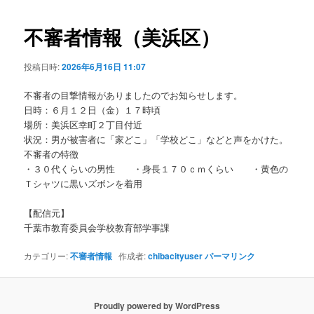
ビ
ゲ
不審者情報（美浜区）
ー
シ
投稿日時:
2026年6月16日 11:07
ョ
ン
不審者の目撃情報がありましたのでお知らせします。
日時：６月１２日（金）１７時頃
場所：美浜区幸町２丁目付近
状況：男が被害者に「家どこ」「学校どこ」などと声をかけた。
不審者の特徴
・３０代くらいの男性 ・身長１７０ｃｍくらい ・黄色の
Ｔシャツに黒いズボンを着用
【配信元】
千葉市教育委員会学校教育部学事課
カテゴリー:
不審者情報
作成者:
chibacityuser
パーマリンク
Proudly powered by WordPress