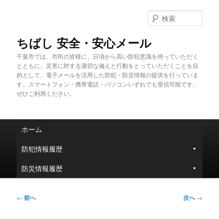
メ
イ
検
ン
索
コ
ちばし 安全・安心メール
ン
千葉市では、市民の皆様に、日頃から高い防犯意識を持っていただく
テ
とともに、災害に対する適切な備えと行動をとっていただくことを目
ン
的として、電子メールを活用した防犯・防災情報の提供を行っていま
ツ
す。スマートフォン・携帯電話・パソコンいずれでも受信可能です。
へ
ぜひご利用ください。
移
動
メ
ホーム
イ
ン
防犯情報履歴
メ
ニ
防災情報履歴
ュ
ー
投
←
前へ
次へ
→
稿
ナ