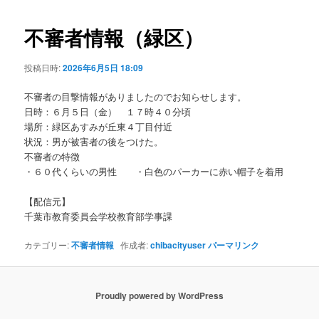
ビ
ゲ
不審者情報（緑区）
ー
シ
投稿日時:
2026年6月5日 18:09
ョ
ン
不審者の目撃情報がありましたのでお知らせします。
日時：６月５日（金） １７時４０分頃
場所：緑区あすみが丘東４丁目付近
状況：男が被害者の後をつけた。
不審者の特徴
・６０代くらいの男性 ・白色のパーカーに赤い帽子を着用
【配信元】
千葉市教育委員会学校教育部学事課
カテゴリー:
不審者情報
作成者:
chibacityuser
パーマリンク
Proudly powered by WordPress