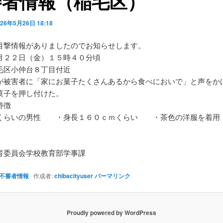
審者情報（稲毛区）
026年5月26日 18:18
目撃情報がありましたのでお知らせします。
月２２日（金）１５時４０分頃
毛区小仲台８丁目付近
が被害者に「家にお菓子たくさんあるから食べにおいで」と声をか
菓子を押し付けた。
特徴
くらいの男性 ・身長１６０ｃｍくらい ・茶色の洋服を着用
】
育委員会学校教育部学事課
不審者情報
作成者:
chibacityuser
パーマリンク
Proudly powered by WordPress