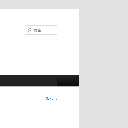
検
索
次へ
→