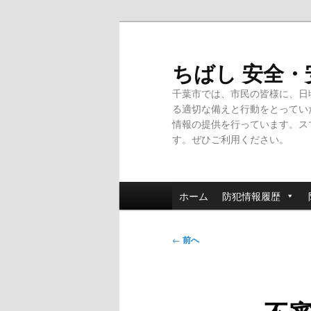
メ
イ
ン
ちばし 安全
コ
千葉市では、市民の皆様に、日
ン
る適切な備えと行動をとってい
テ
情報の提供を行っています。ス
ン
す。ぜひご利用ください。
ツ
へ
移
メ
動
ホーム
防犯情報履歴
イ
ン
投
メ
←
前へ
稿
ニ
ナ
ュ
ビ
ー
ゲ