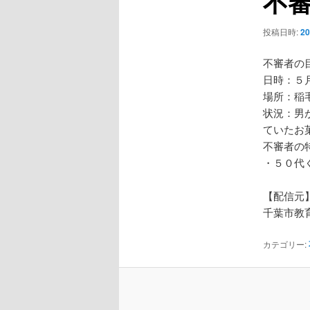
不
ー
シ
投稿日時:
2
ョ
ン
不審者の
日時：５
場所：稲
状況：男
ていたお
不審者の
・５０代
【配信元
千葉市教
カテゴリー: