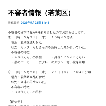
ビ
ゲ
不審者情報（若葉区）
ー
シ
投稿日時:
2026年5月22日 11:48
ョ
ン
不審者の目撃情報が2件ありましたのでお知らせします。
① 日時：５月２１日（木） １５時４５分頃
場所：若葉区源町付近
状況：カッターらしきものを所持した男が歩いていた。
不審者の特徴
・４０代くらいの男性 ・身長１７５ｃｍくらい
・黒のパーカー にグレーのズボン、青い靴を着用
② 日時：５月２０日（水）、２１日（木） ７時４０分頃
場所：若葉区高品町付近
状況：全裸の男性がいた。
不審者の特徴
・３０代くらいの男性
【配信元】