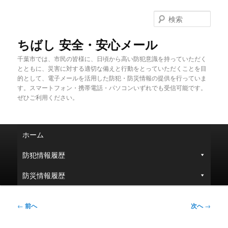
メ
イ
検
ン
索
コ
ちばし 安全・安心メール
ン
千葉市では、市民の皆様に、日頃から高い防犯意識を持っていただく
テ
とともに、災害に対する適切な備えと行動をとっていただくことを目
ン
的として、電子メールを活用した防犯・防災情報の提供を行っていま
ツ
す。スマートフォン・携帯電話・パソコンいずれでも受信可能です。
へ
ぜひご利用ください。
移
動
メ
ホーム
イ
ン
防犯情報履歴
メ
ニ
防災情報履歴
ュ
ー
投
←
前へ
次へ
→
稿
ナ