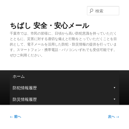
メ
イ
検
ン
索
コ
ちばし 安全・安心メール
ン
千葉市では、市民の皆様に、日頃から高い防犯意識を持っていただく
テ
とともに、災害に対する適切な備えと行動をとっていただくことを目
ン
的として、電子メールを活用した防犯・防災情報の提供を行っていま
ツ
す。スマートフォン・携帯電話・パソコンいずれでも受信可能です。
へ
ぜひご利用ください。
移
動
メ
ホーム
イ
ン
防犯情報履歴
メ
ニ
防災情報履歴
ュ
ー
投
←
前へ
次へ
→
稿
ナ