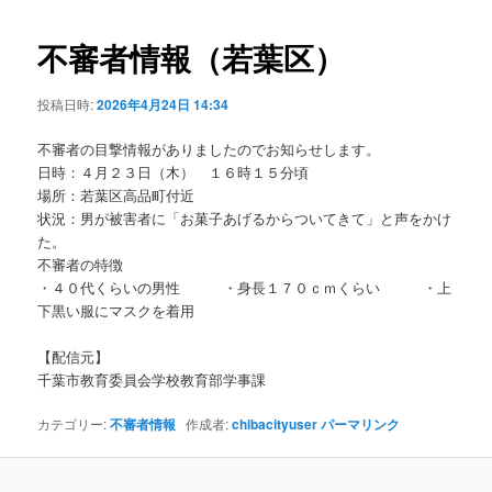
ビ
ゲ
不審者情報（若葉区）
ー
シ
投稿日時:
2026年4月24日 14:34
ョ
ン
不審者の目撃情報がありましたのでお知らせします。
日時：４月２３日（木） １６時１５分頃
場所：若葉区高品町付近
状況：男が被害者に「お菓子あげるからついてきて」と声をかけ
た。
不審者の特徴
・４０代くらいの男性 ・身長１７０ｃｍくらい ・上
下黒い服にマスクを着用
【配信元】
千葉市教育委員会学校教育部学事課
カテゴリー:
不審者情報
作成者:
chibacityuser
パーマリンク