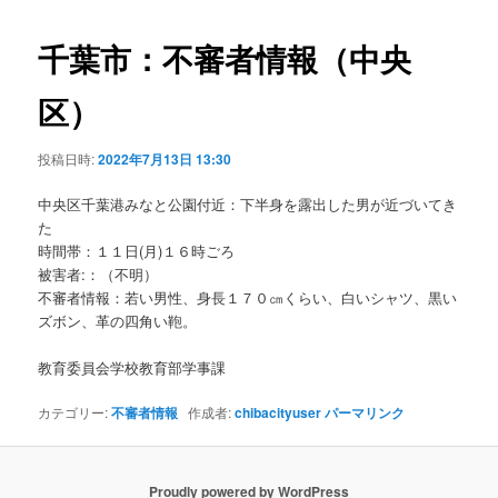
ビ
ゲ
千葉市：不審者情報（中央
ー
シ
区）
ョ
ン
投稿日時:
2022年7月13日 13:30
中央区千葉港みなと公園付近：下半身を露出した男が近づいてき
た
時間帯：１１日(月)１６時ごろ
被害者:：（不明）
不審者情報：若い男性、身長１７０㎝くらい、白いシャツ、黒い
ズボン、革の四角い鞄。
教育委員会学校教育部学事課
カテゴリー:
不審者情報
作成者:
chibacityuser
パーマリンク
Proudly powered by WordPress