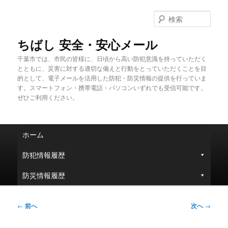
メ
イ
検
ン
索
コ
ちばし 安全・安心メール
ン
千葉市では、市民の皆様に、日頃から高い防犯意識を持っていただく
テ
とともに、災害に対する適切な備えと行動をとっていただくことを目
ン
的として、電子メールを活用した防犯・防災情報の提供を行っていま
ツ
す。スマートフォン・携帯電話・パソコンいずれでも受信可能です。
へ
ぜひご利用ください。
移
動
メ
ホーム
イ
ン
防犯情報履歴
メ
ニ
防災情報履歴
ュ
ー
投
←
前へ
次へ
→
稿
ナ