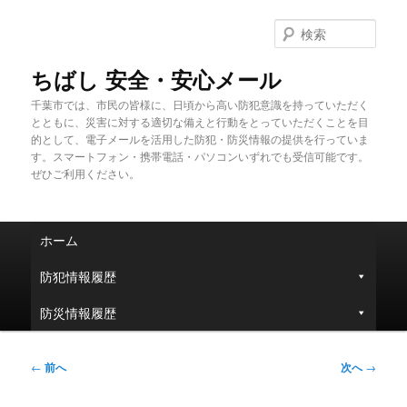
メ
イ
検
ン
索
コ
ちばし 安全・安心メール
ン
千葉市では、市民の皆様に、日頃から高い防犯意識を持っていただく
テ
とともに、災害に対する適切な備えと行動をとっていただくことを目
ン
的として、電子メールを活用した防犯・防災情報の提供を行っていま
ツ
す。スマートフォン・携帯電話・パソコンいずれでも受信可能です。
へ
ぜひご利用ください。
移
動
メ
ホーム
イ
ン
防犯情報履歴
メ
ニ
防災情報履歴
ュ
ー
投
←
前へ
次へ
→
稿
ナ