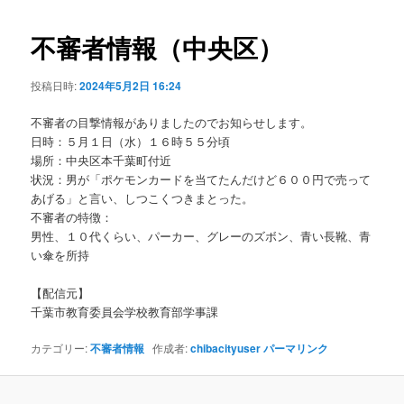
ビ
ゲ
不審者情報（中央区）
ー
シ
投稿日時:
2024年5月2日 16:24
ョ
ン
不審者の目撃情報がありましたのでお知らせします。
日時：５月１日（水）１６時５５分頃
場所：中央区本千葉町付近
状況：男が「ポケモンカードを当てたんだけど６００円で売って
あげる」と言い、しつこくつきまとった。
不審者の特徴：
男性、１０代くらい、パーカー、グレーのズボン、青い長靴、青
い傘を所持
【配信元】
千葉市教育委員会学校教育部学事課
カテゴリー:
不審者情報
作成者:
chibacityuser
パーマリンク