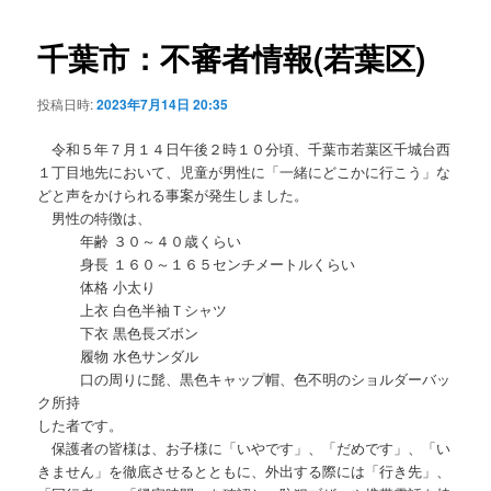
ビ
ゲ
千葉市：不審者情報(若葉区)
ー
シ
投稿日時:
2023年7月14日 20:35
ョ
ン
令和５年７月１４日午後２時１０分頃、千葉市若葉区千城台西
１丁目地先において、児童が男性に「一緒にどこかに行こう」な
どと声をかけられる事案が発生しました。
男性の特徴は、
年齢 ３０～４０歳くらい
身長 １６０～１６５センチメートルくらい
体格 小太り
上衣 白色半袖Ｔシャツ
下衣 黒色長ズボン
履物 水色サンダル
口の周りに髭、黒色キャップ帽、色不明のショルダーバッ
ク所持
した者です。
保護者の皆様は、お子様に「いやです」、「だめです」、「い
きません」を徹底させるとともに、外出する際には「行き先」、