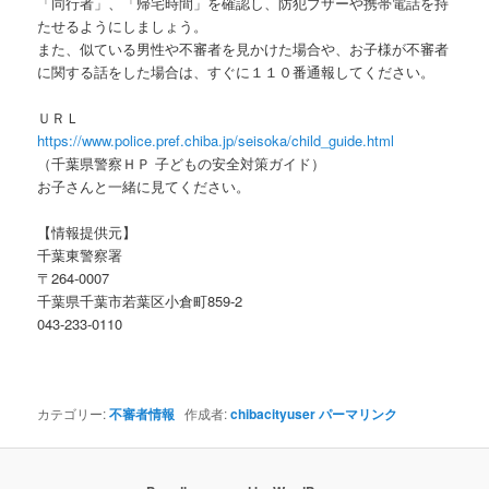
「同行者」、「帰宅時間」を確認し、防犯ブザーや携帯電話を持
たせるようにしましょう。
また、似ている男性や不審者を見かけた場合や、お子様が不審者
に関する話をした場合は、すぐに１１０番通報してください。
ＵＲＬ
https://www.police.pref.chiba.jp/seisoka/child_guide.html
（千葉県警察ＨＰ 子どもの安全対策ガイド）
お子さんと一緒に見てください。
【情報提供元】
千葉東警察署
〒264‐0007
千葉県千葉市若葉区小倉町859‐2
043-233-0110
カテゴリー:
不審者情報
作成者:
chibacityuser
パーマリンク