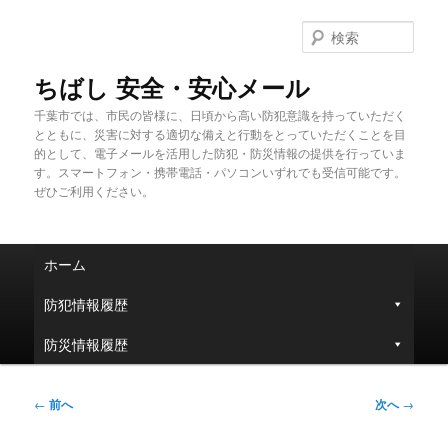
メ
イ
検
ン
索
コ
ちばし 安全・安心メール
ン
千葉市では、市民の皆様に、日頃から高い防犯意識を持っていただく
テ
とともに、災害に対する適切な備えと行動をとっていただくことを目
ン
的として、電子メールを活用した防犯・防災情報の提供を行っていま
ツ
す。スマートフォン・携帯電話・パソコンいずれでも受信可能です。
へ
ぜひご利用ください。
移
動
メ
ホーム
イ
ン
防犯情報履歴
メ
ニ
防災情報履歴
ュ
ー
投
←
前へ
次へ
→
稿
ナ