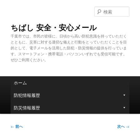
メ
イ
検
ン
索
コ
ちばし 安全・安心メール
ン
千葉市では、市民の皆様に、日頃から高い防犯意識を持っていただく
テ
とともに、災害に対する適切な備えと行動をとっていただくことを目
ン
的として、電子メールを活用した防犯・防災情報の提供を行っていま
ツ
す。スマートフォン・携帯電話・パソコンいずれでも受信可能です。
へ
ぜひご利用ください。
移
動
メ
ホーム
イ
ン
防犯情報履歴
メ
ニ
防災情報履歴
ュ
ー
投
←
前へ
次へ
→
稿
ナ