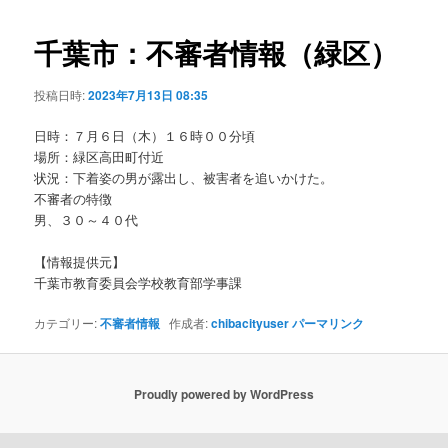
ビ
ゲ
千葉市：不審者情報（緑区）
ー
シ
投稿日時:
2023年7月13日 08:35
ョ
ン
日時：７月６日（木）１６時００分頃
場所：緑区高田町付近
状況：下着姿の男が露出し、被害者を追いかけた。
不審者の特徴
男、３０～４０代
【情報提供元】
千葉市教育委員会学校教育部学事課
カテゴリー:
不審者情報
作成者:
chibacityuser
パーマリンク
Proudly powered by WordPress