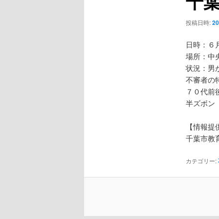
千
ー
シ
投稿日時:
2
ョ
ン
日時：６
場所：中
状況：男
不審者の
７０代前
半ズボ
【情報提
千葉市教
カテゴリー: