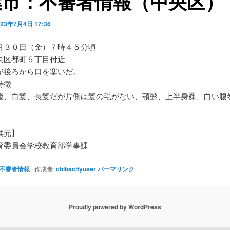
葉市：不審者情報（中央区）
023年7月4日 17:36
月３０日（金）７時４５分頃
央区都町５丁目付近
が後ろから口を塞いだ。
特徴
後、白髪、長髪だが片側は髪の毛がない、顎髭、上半身裸、白い腹
ン
供元】
育委員会学校教育部学事課
不審者情報
作成者:
chibacityuser
パーマリンク
Proudly powered by WordPress