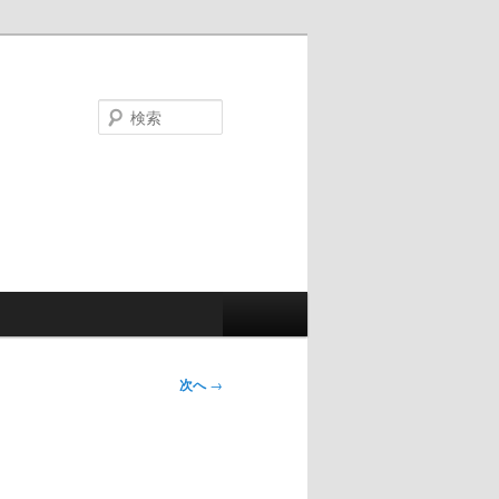
検
索
次へ
→