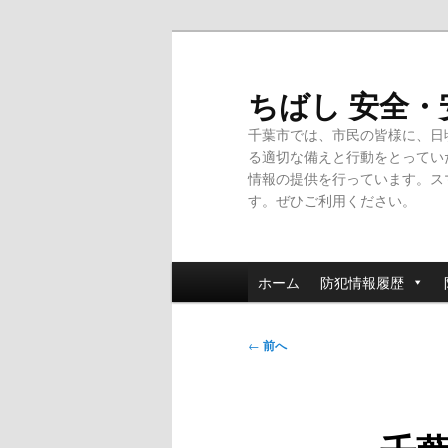
メ
イ
ン
ちばし 安全
コ
千葉市では、市民の皆様に、日
ン
る適切な備えと行動をとってい
テ
情報の提供を行っています。ス
ン
す。ぜひご利用ください。
ツ
へ
移
メ
動
ホーム
防犯情報履歴
イ
ン
投
メ
←
前へ
稿
ニ
ナ
ュ
ビ
ー
ゲ