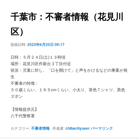
ビ
ゲ
千葉市：不審者情報（花見川
ー
シ
区）
ョ
ン
投稿日時:
2023年6月25日 09:17
日時：５月２４日(土)１３時頃
場所：花見川区作新台３丁目付近
状況：児童に対し、「口を開けて」と声をかけるなどの事案が発
生
不審者の特徴：
５０歳くらい、１６５cmくらい、小太り、茶色Ｔシャツ、黒色
ズボン
【情報提供元】
八千代警察署
カテゴリー:
不審者情報
作成者:
chibacityuser
パーマリンク