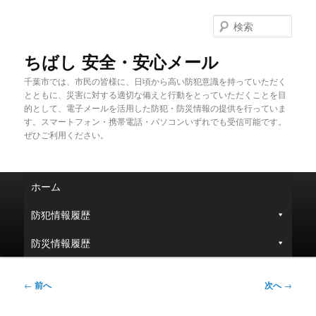
メ
イ
検
ン
索
コ
ちばし 安全・安心メール
ン
千葉市では、市民の皆様に、日頃から高い防犯意識を持っていただく
テ
とともに、災害に対する適切な備えと行動をとっていただくことを目
ン
的として、電子メールを活用した防犯・防災情報の提供を行っていま
ツ
す。スマートフォン・携帯電話・パソコンいずれでも受信可能です。
へ
ぜひご利用ください。
移
動
メ
ホーム
イ
ン
防犯情報履歴
メ
ニ
防災情報履歴
ュ
ー
投
←
前へ
次へ
→
稿
ナ