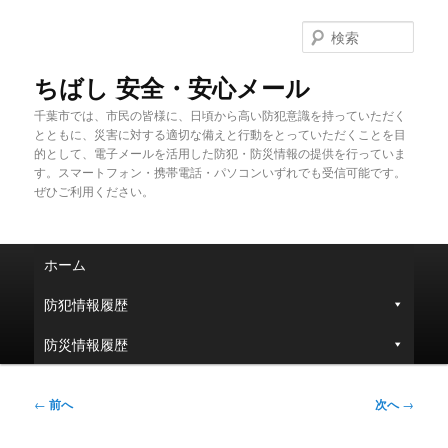
メ
イ
検
ン
索
コ
ちばし 安全・安心メール
ン
千葉市では、市民の皆様に、日頃から高い防犯意識を持っていただく
テ
とともに、災害に対する適切な備えと行動をとっていただくことを目
ン
的として、電子メールを活用した防犯・防災情報の提供を行っていま
ツ
す。スマートフォン・携帯電話・パソコンいずれでも受信可能です。
へ
ぜひご利用ください。
移
動
メ
ホーム
イ
ン
防犯情報履歴
メ
ニ
防災情報履歴
ュ
ー
投
←
前へ
次へ
→
稿
ナ