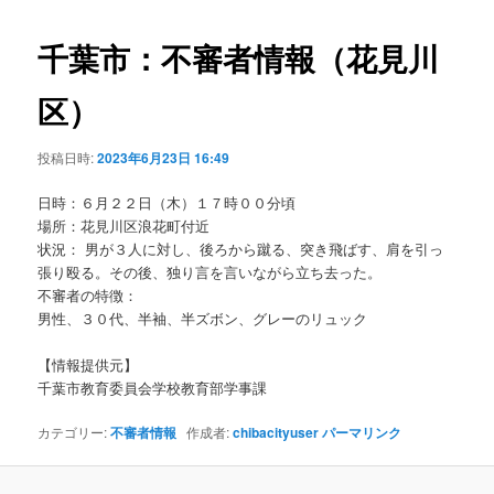
ビ
ゲ
千葉市：不審者情報（花見川
ー
シ
区）
ョ
ン
投稿日時:
2023年6月23日 16:49
日時：６月２２日（木）１７時００分頃
場所：花見川区浪花町付近
状況： 男が３人に対し、後ろから蹴る、突き飛ばす、肩を引っ
張り殴る。その後、独り言を言いながら立ち去った。
不審者の特徴：
男性、３０代、半袖、半ズボン、グレーのリュック
【情報提供元】
千葉市教育委員会学校教育部学事課
カテゴリー:
不審者情報
作成者:
chibacityuser
パーマリンク