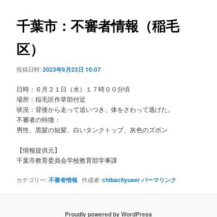
ビ
ゲ
千葉市：不審者情報（稲毛
ー
シ
区）
ョ
ン
投稿日時:
2023年6月23日 10:07
日時：６月２１日（水）１７時００分頃
場所：稲毛区作草部付近
状況：背後から走って追いつき、体をさわって逃げた。
不審者の特徴：
男性、黒髪の短髪、白いタンクトップ、灰色のズボン
【情報提供元】
千葉市教育委員会学校教育部学事課
カテゴリー:
不審者情報
作成者:
chibacityuser
パーマリンク
Proudly powered by WordPress