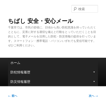
メ
イ
検
ン
索
コ
ちばし 安全・安心メール
ン
千葉市では、市民の皆様に、日頃から高い防犯意識を持っていただく
テ
とともに、災害に対する適切な備えと行動をとっていただくことを目
ン
的として、電子メールを活用した防犯・防災情報の提供を行っていま
ツ
す。スマートフォン・携帯電話・パソコンいずれでも受信可能です。
へ
ぜひご利用ください。
移
動
メ
ホーム
イ
ン
防犯情報履歴
メ
ニ
防災情報履歴
ュ
ー
投
←
前へ
次へ
→
稿
ナ