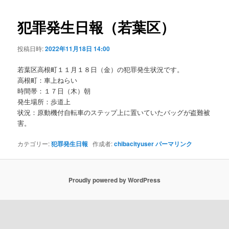
ビ
ゲ
犯罪発生日報（若葉区）
ー
シ
投稿日時:
2022年11月18日 14:00
ョ
ン
若葉区高根町１１月１８日（金）の犯罪発生状況です。
高根町：車上ねらい
時間帯：１７日（木）朝
発生場所：歩道上
状況：原動機付自転車のステップ上に置いていたバッグが盗難被
害。
カテゴリー:
犯罪発生日報
作成者:
chibacityuser
パーマリンク
Proudly powered by WordPress