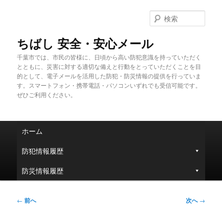
メ
イ
検
ン
索
コ
ちばし 安全・安心メール
ン
千葉市では、市民の皆様に、日頃から高い防犯意識を持っていただく
テ
とともに、災害に対する適切な備えと行動をとっていただくことを目
ン
的として、電子メールを活用した防犯・防災情報の提供を行っていま
ツ
す。スマートフォン・携帯電話・パソコンいずれでも受信可能です。
へ
ぜひご利用ください。
移
動
メ
ホーム
イ
ン
防犯情報履歴
メ
ニ
防災情報履歴
ュ
ー
投
←
前へ
次へ
→
稿
ナ