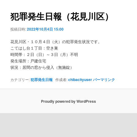
ビ
ゲ
犯罪発生日報（花見川区）
ー
シ
投稿日時:
2022年10月4日 15:00
ョ
ン
花見川区・１０月４日（火）の犯罪発生状況です。
こてはし台１丁目：空き巣
時間帯：２日（日）～３日（月）不明
発生場所：戸建住宅
状況：居間の窓から侵入（無施錠）
カテゴリー:
犯罪発生日報
作成者:
chibacityuser
パーマリンク
Proudly powered by WordPress