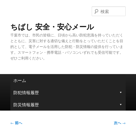
メ
イ
検
ン
索
コ
ちばし 安全・安心メール
ン
千葉市では、市民の皆様に、日頃から高い防犯意識を持っていただく
テ
とともに、災害に対する適切な備えと行動をとっていただくことを目
ン
的として、電子メールを活用した防犯・防災情報の提供を行っていま
ツ
す。スマートフォン・携帯電話・パソコンいずれでも受信可能です。
へ
ぜひご利用ください。
移
動
メ
ホーム
イ
ン
防犯情報履歴
メ
ニ
防災情報履歴
ュ
ー
投
←
前へ
次へ
→
稿
ナ