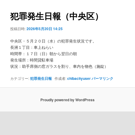
ビ
ゲ
犯罪発生日報（中央区）
ー
シ
投稿日時:
2026年5月20日 14:25
ョ
ン
中央区・５月２０日（水）の犯罪発生状況です。
長洲１丁目：車上ねらい
時間帯：１７日（日）朝から翌日の朝
発生場所：時間貸駐車場
状況：助手席側の窓ガラスを割り、車内を物色（施錠）
カテゴリー:
犯罪発生日報
作成者:
chibacityuser
パーマリンク
Proudly powered by WordPress