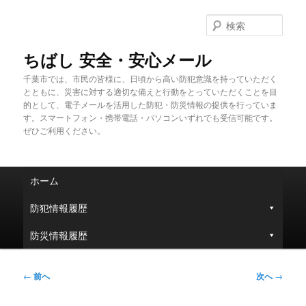
メ
イ
検
ン
索
コ
ちばし 安全・安心メール
ン
千葉市では、市民の皆様に、日頃から高い防犯意識を持っていただく
テ
とともに、災害に対する適切な備えと行動をとっていただくことを目
ン
的として、電子メールを活用した防犯・防災情報の提供を行っていま
ツ
す。スマートフォン・携帯電話・パソコンいずれでも受信可能です。
へ
ぜひご利用ください。
移
動
メ
ホーム
イ
ン
防犯情報履歴
メ
ニ
防災情報履歴
ュ
ー
投
←
前へ
次へ
→
稿
ナ