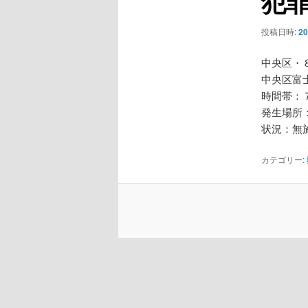
犯
ー
シ
投稿日時:
2
ョ
ン
中央区・
中央区富
時間帯：
発生場所
状況：無
カテゴリー: