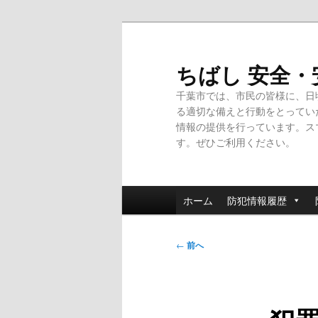
メ
イ
ン
ちばし 安全
コ
千葉市では、市民の皆様に、日
ン
る適切な備えと行動をとってい
テ
情報の提供を行っています。ス
ン
す。ぜひご利用ください。
ツ
へ
移
メ
動
ホーム
防犯情報履歴
イ
ン
投
メ
←
前へ
稿
ニ
ナ
ュ
ビ
ー
ゲ