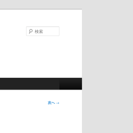
検
索
次へ
→