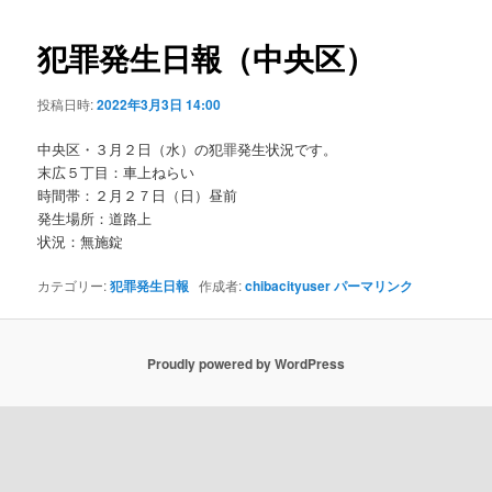
ビ
ゲ
犯罪発生日報（中央区）
ー
シ
投稿日時:
2022年3月3日 14:00
ョ
ン
中央区・３月２日（水）の犯罪発生状況です。
末広５丁目：車上ねらい
時間帯：２月２７日（日）昼前
発生場所：道路上
状況：無施錠
カテゴリー:
犯罪発生日報
作成者:
chibacityuser
パーマリンク
Proudly powered by WordPress