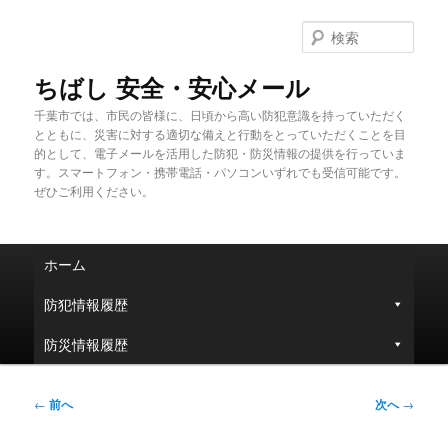
メ
イ
検
ン
索
コ
ちばし 安全・安心メール
ン
千葉市では、市民の皆様に、日頃から高い防犯意識を持っていただく
テ
とともに、災害に対する適切な備えと行動をとっていただくことを目
ン
的として、電子メールを活用した防犯・防災情報の提供を行っていま
ツ
す。スマートフォン・携帯電話・パソコンいずれでも受信可能です。
へ
ぜひご利用ください。
移
動
メ
ホーム
イ
ン
防犯情報履歴
メ
ニ
防災情報履歴
ュ
ー
投
←
前へ
次へ
→
稿
ナ