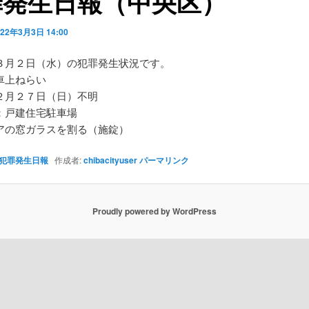
罪発生日報（中央区）
022年3月3日 14:00
３月２日（水）の犯罪発生状況です。
車上ねらい
２月２７日（日）不明
：戸建住宅駐車場
アの窓ガラスを割る（施錠）
犯罪発生日報
作成者:
chibacityuser
パーマリンク
Proudly powered by WordPress