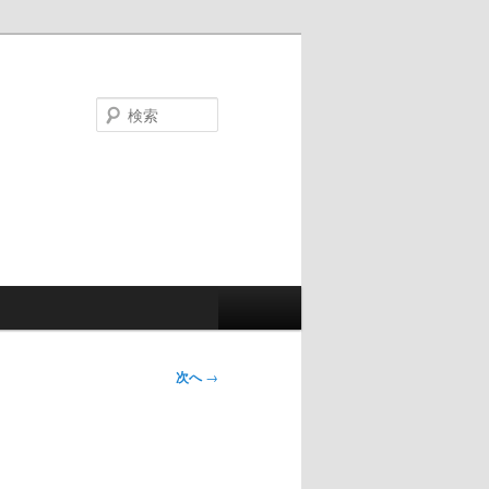
検
索
次へ
→