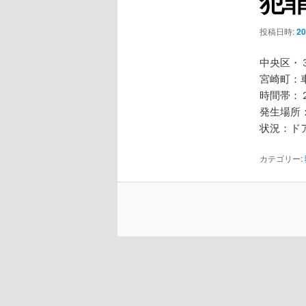
犯
ー
シ
投稿日時:
2
ョ
ン
中央区・
宮崎町：
時間帯：
発生場所
状況：ド
カテゴリー: