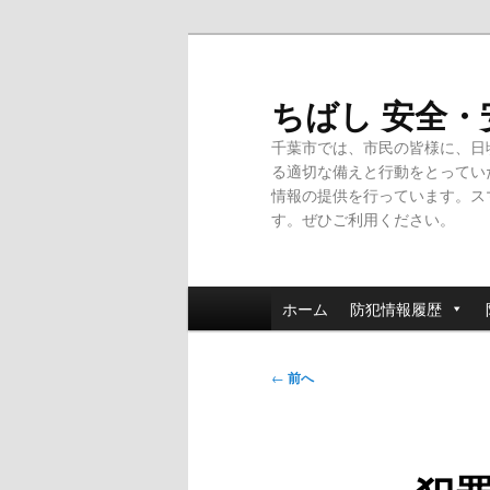
メ
イ
ン
ちばし 安全
コ
千葉市では、市民の皆様に、日
ン
る適切な備えと行動をとってい
テ
情報の提供を行っています。ス
ン
す。ぜひご利用ください。
ツ
へ
移
メ
動
ホーム
防犯情報履歴
イ
ン
投
メ
←
前へ
稿
ニ
ナ
ュ
ビ
ー
ゲ