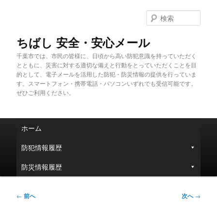
メ
イ
検
ン
索
コ
ちばし 安全・安心メール
ン
千葉市では、市民の皆様に、日頃から高い防犯意識を持っていただく
テ
とともに、災害に対する適切な備えと行動をとっていただくことを目
ン
的として、電子メールを活用した防犯・防災情報の提供を行っていま
ツ
す。スマートフォン・携帯電話・パソコンいずれでも受信可能です。
へ
ぜひご利用ください。
移
動
メ
ホーム
イ
ン
防犯情報履歴
メ
ニ
防災情報履歴
ュ
ー
投
←
前へ
次へ
→
稿
ナ