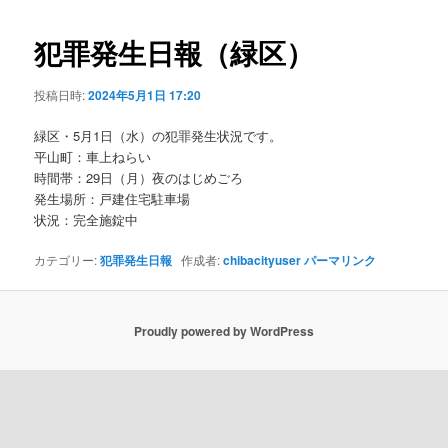
ビ
ゲ
犯罪発生日報（緑区）
ー
シ
投稿日時:
2024年5月1日 17:20
ョ
ン
緑区・5月1日（水）の犯罪発生状況です。
平山町：車上ねらい
時間帯：29日（月）夜のはじめごろ
発生場所：戸建住宅駐車場
状況：完全施錠中
カテゴリー:
犯罪発生日報
作成者:
chibacityuser
パーマリンク
Proudly powered by WordPress