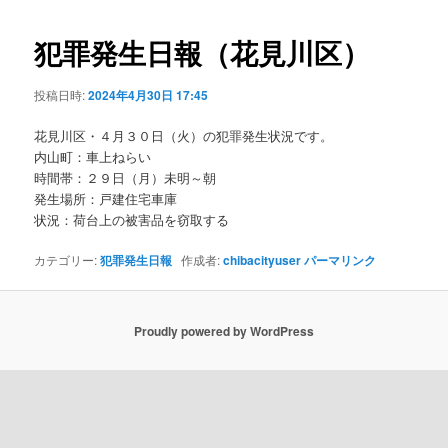
ビ
ゲ
犯罪発生日報（花見川区）
ー
シ
投稿日時:
2024年4月30日 17:45
ョ
ン
花見川区・４月３０日（火）の犯罪発生状況です。
内山町：車上ねらい
時間帯：２９日（月）未明～朝
発生場所：戸建住宅車庫
状況：荷台上の被害品を窃取する
カテゴリー:
犯罪発生日報
作成者:
chibacityuser
パーマリンク
Proudly powered by WordPress