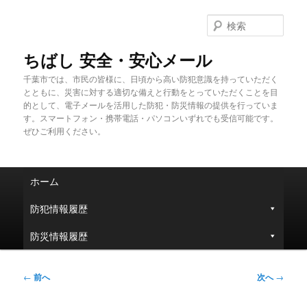
メ
イ
検
ン
索
コ
ちばし 安全・安心メール
ン
千葉市では、市民の皆様に、日頃から高い防犯意識を持っていただく
テ
とともに、災害に対する適切な備えと行動をとっていただくことを目
ン
的として、電子メールを活用した防犯・防災情報の提供を行っていま
ツ
す。スマートフォン・携帯電話・パソコンいずれでも受信可能です。
へ
ぜひご利用ください。
移
動
メ
ホーム
イ
ン
防犯情報履歴
メ
ニ
防災情報履歴
ュ
ー
投
←
前へ
次へ
→
稿
ナ