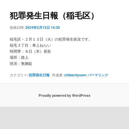
ビ
ゲ
犯罪発生日報（稲毛区）
ー
シ
投稿日時:
2024年2月13日 14:30
ョ
ン
稲毛区・２月１３日（火）の犯罪発生状況です。
稲毛３丁目：車上ねらい
時間帯：８日（木）昼前
場所：路上
状況：無施錠
カテゴリー:
犯罪発生日報
作成者:
chibacityuser
パーマリンク
Proudly powered by WordPress