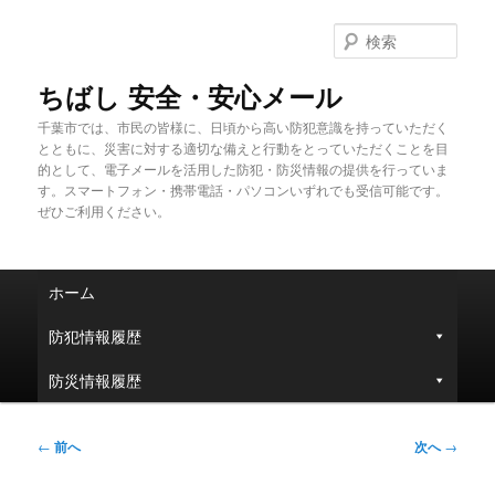
メ
イ
検
ン
索
コ
ちばし 安全・安心メール
ン
千葉市では、市民の皆様に、日頃から高い防犯意識を持っていただく
テ
とともに、災害に対する適切な備えと行動をとっていただくことを目
ン
的として、電子メールを活用した防犯・防災情報の提供を行っていま
ツ
す。スマートフォン・携帯電話・パソコンいずれでも受信可能です。
へ
ぜひご利用ください。
移
動
メ
ホーム
イ
ン
防犯情報履歴
メ
ニ
防災情報履歴
ュ
ー
投
←
前へ
次へ
→
稿
ナ