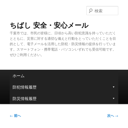
メ
イ
検
ン
索
コ
ちばし 安全・安心メール
ン
千葉市では、市民の皆様に、日頃から高い防犯意識を持っていただく
テ
とともに、災害に対する適切な備えと行動をとっていただくことを目
ン
的として、電子メールを活用した防犯・防災情報の提供を行っていま
ツ
す。スマートフォン・携帯電話・パソコンいずれでも受信可能です。
へ
ぜひご利用ください。
移
動
メ
ホーム
イ
ン
防犯情報履歴
メ
ニ
防災情報履歴
ュ
ー
投
←
前へ
次へ
→
稿
ナ