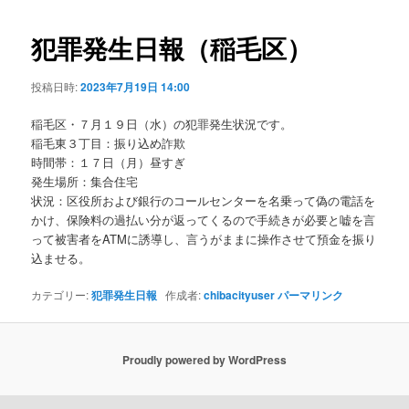
ビ
ゲ
犯罪発生日報（稲毛区）
ー
シ
投稿日時:
2023年7月19日 14:00
ョ
ン
稲毛区・７月１９日（水）の犯罪発生状況です。
稲毛東３丁目：振り込め詐欺
時間帯：１７日（月）昼すぎ
発生場所：集合住宅
状況：区役所および銀行のコールセンターを名乗って偽の電話を
かけ、保険料の過払い分が返ってくるので手続きが必要と嘘を言
って被害者をATMに誘導し、言うがままに操作させて預金を振り
込ませる。
カテゴリー:
犯罪発生日報
作成者:
chibacityuser
パーマリンク
Proudly powered by WordPress