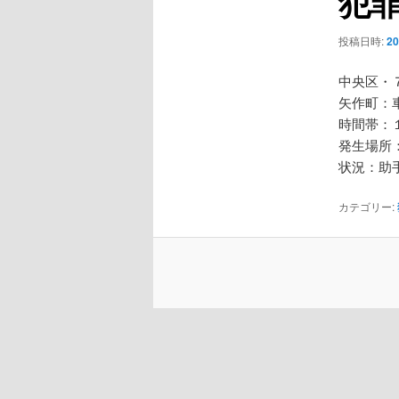
犯
ー
シ
投稿日時:
2
ョ
ン
中央区・
矢作町：
時間帯：
発生場所
状況：助
カテゴリー: