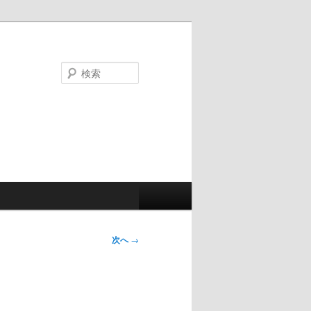
検
索
次へ
→