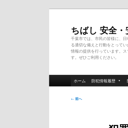
メ
イ
ン
ちばし 安全
コ
千葉市では、市民の皆様に、日
ン
る適切な備えと行動をとってい
テ
情報の提供を行っています。ス
ン
す。ぜひご利用ください。
ツ
へ
移
メ
動
ホーム
防犯情報履歴
イ
ン
投
メ
←
前へ
稿
ニ
ナ
ュ
ビ
ー
ゲ