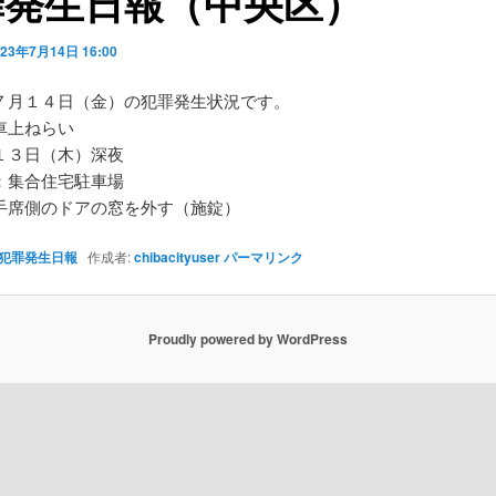
罪発生日報（中央区）
023年7月14日 16:00
７月１４日（金）の犯罪発生状況です。
車上ねらい
１３日（木）深夜
：集合住宅駐車場
手席側のドアの窓を外す（施錠）
犯罪発生日報
作成者:
chibacityuser
パーマリンク
Proudly powered by WordPress