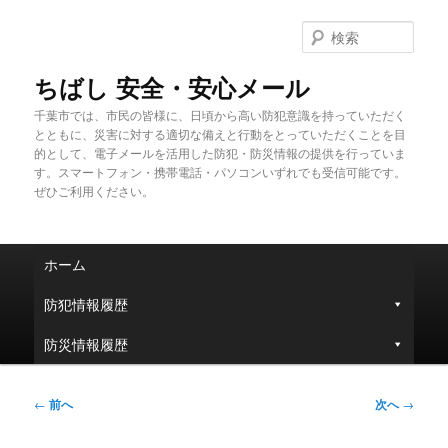
メ
イ
検
ン
索
コ
ちばし 安全・安心メール
ン
千葉市では、市民の皆様に、日頃から高い防犯意識を持っていただく
テ
とともに、災害に対する適切な備えと行動をとっていただくことを目
ン
的として、電子メールを活用した防犯・防災情報の提供を行っていま
ツ
す。スマートフォン・携帯電話・パソコンいずれでも受信可能です。
へ
ぜひご利用ください。
移
動
メ
ホーム
イ
ン
防犯情報履歴
メ
ニ
防災情報履歴
ュ
ー
投
←
前へ
次へ
→
稿
ナ