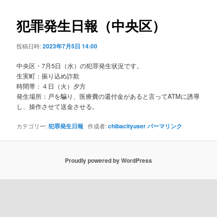
ビ
ゲ
犯罪発生日報（中央区）
ー
シ
投稿日時:
2023年7月5日 14:00
ョ
ン
中央区・7月5日（水）の犯罪発生状況です。
生実町：振り込め詐欺
時間帯：４日（火）夕方
発生場所：戸を騙り、医療費の還付金があると言ってATMに誘導
し、操作させて送金させる。
カテゴリー:
犯罪発生日報
作成者:
chibacityuser
パーマリンク
Proudly powered by WordPress