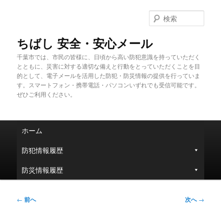
メ
イ
検
ン
索
コ
ちばし 安全・安心メール
ン
千葉市では、市民の皆様に、日頃から高い防犯意識を持っていただく
テ
とともに、災害に対する適切な備えと行動をとっていただくことを目
ン
的として、電子メールを活用した防犯・防災情報の提供を行っていま
ツ
す。スマートフォン・携帯電話・パソコンいずれでも受信可能です。
へ
ぜひご利用ください。
移
動
メ
ホーム
イ
ン
防犯情報履歴
メ
ニ
防災情報履歴
ュ
ー
投
←
前へ
次へ
→
稿
ナ