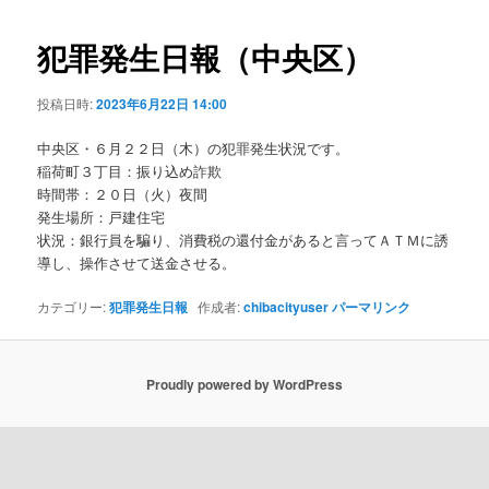
ビ
ゲ
犯罪発生日報（中央区）
ー
シ
投稿日時:
2023年6月22日 14:00
ョ
ン
中央区・６月２２日（木）の犯罪発生状況です。
稲荷町３丁目：振り込め詐欺
時間帯：２０日（火）夜間
発生場所：戸建住宅
状況：銀行員を騙り、消費税の還付金があると言ってＡＴＭに誘
導し、操作させて送金させる。
カテゴリー:
犯罪発生日報
作成者:
chibacityuser
パーマリンク
Proudly powered by WordPress