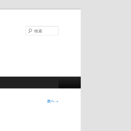
検
索
次へ
→