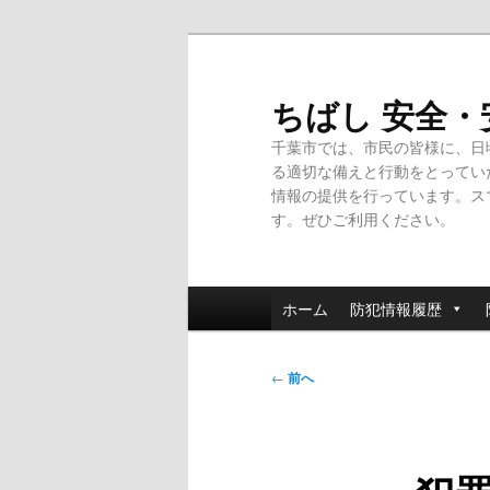
メ
イ
ン
ちばし 安全
コ
千葉市では、市民の皆様に、日
ン
る適切な備えと行動をとってい
テ
情報の提供を行っています。ス
ン
す。ぜひご利用ください。
ツ
へ
移
メ
動
ホーム
防犯情報履歴
イ
ン
投
メ
←
前へ
稿
ニ
ナ
ュ
ビ
ー
ゲ