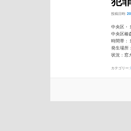
犯
ー
シ
投稿日時:
2
ョ
ン
中央区・
中央区椿
時間帯：
発生場所
状況：窓
カテゴリー: