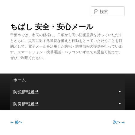
メ
イ
検
ン
索
コ
ちばし 安全・安心メール
ン
千葉市では、市民の皆様に、日頃から高い防犯意識を持っていただく
テ
とともに、災害に対する適切な備えと行動をとっていただくことを目
ン
的として、電子メールを活用した防犯・防災情報の提供を行っていま
ツ
す。スマートフォン・携帯電話・パソコンいずれでも受信可能です。
へ
ぜひご利用ください。
移
動
メ
ホーム
イ
ン
防犯情報履歴
メ
ニ
防災情報履歴
ュ
ー
投
←
前へ
次へ
→
稿
ナ