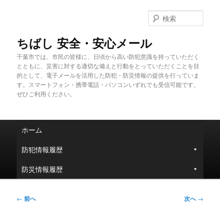
メ
イ
検
ン
索
コ
ちばし 安全・安心メール
ン
千葉市では、市民の皆様に、日頃から高い防犯意識を持っていただく
テ
とともに、災害に対する適切な備えと行動をとっていただくことを目
ン
的として、電子メールを活用した防犯・防災情報の提供を行っていま
ツ
す。スマートフォン・携帯電話・パソコンいずれでも受信可能です。
へ
ぜひご利用ください。
移
動
メ
ホーム
イ
ン
防犯情報履歴
メ
ニ
防災情報履歴
ュ
ー
投
←
前へ
次へ
→
稿
ナ