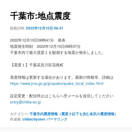
ビ
ゲ
千葉市:地点震度
ー
シ
投稿日時:
2022年12月10日 06:41
ョ
ン
2022年12月10日06時41分 発表
地震発生時刻 2022年12月10日06時37分
千葉市内で最大震度１を観測する地震が発生しました。
【震度１】千葉花見川区花島町
震度情報は更新する場合があります。最新の情報等、詳細は
https://www.jma.go.jp/jp/quake/quake_local_index.html
設定変更・配信停止はこちらへ空メールを送信してください
entry@chiba-an.jp
カテゴリー:
千葉市内震度情報（震度２以下も含む各区の震度情報）
作成者:
chibacityuser
パーマリンク