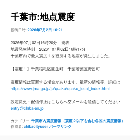
ビ
ゲ
千葉市:地点震度
ー
シ
投稿日時:
2026年7月2日 16:21
ョ
ン
2026年07月02日16時20分 発表
地震発生時刻 2026年07月02日16時17分
千葉市内で最大震度１を観測する地震が発生しました。
【震度１】千葉稲毛区園生町 千葉若葉区野呂町
震度情報は更新する場合があります。最新の情報等、詳細は
https://www.jma.go.jp/jp/quake/quake_local_index.html
設定変更・配信停止はこちらへ空メールを送信してください
entry@chiba-an.jp
カテゴリー:
千葉市内震度情報（震度２以下も含む各区の震度情報）
作成者:
chibacityuser
パーマリンク