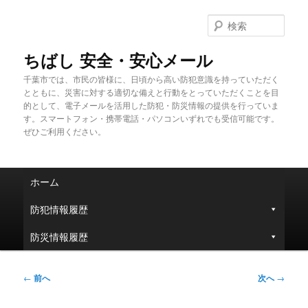
メ
イ
検
ン
索
コ
ちばし 安全・安心メール
ン
千葉市では、市民の皆様に、日頃から高い防犯意識を持っていただく
テ
とともに、災害に対する適切な備えと行動をとっていただくことを目
ン
的として、電子メールを活用した防犯・防災情報の提供を行っていま
ツ
す。スマートフォン・携帯電話・パソコンいずれでも受信可能です。
へ
ぜひご利用ください。
移
動
メ
ホーム
イ
ン
防犯情報履歴
メ
ニ
防災情報履歴
ュ
ー
投
←
前へ
次へ
→
稿
ナ