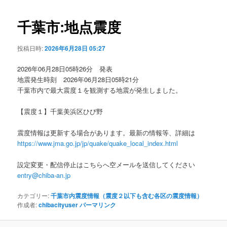
ビ
ゲ
千葉市:地点震度
ー
シ
投稿日時:
2026年6月28日 05:27
ョ
ン
2026年06月28日05時26分 発表
地震発生時刻 2026年06月28日05時21分
千葉市内で最大震度１を観測する地震が発生しました。
【震度１】千葉美浜区ひび野
震度情報は更新する場合があります。最新の情報等、詳細は
https://www.jma.go.jp/jp/quake/quake_local_index.html
設定変更・配信停止はこちらへ空メールを送信してください
entry@chiba-an.jp
カテゴリー:
千葉市内震度情報（震度２以下も含む各区の震度情報）
作成者:
chibacityuser
パーマリンク