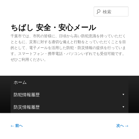
メ
イ
検
ン
索
コ
ちばし 安全・安心メール
ン
千葉市では、市民の皆様に、日頃から高い防犯意識を持っていただく
テ
とともに、災害に対する適切な備えと行動をとっていただくことを目
ン
的として、電子メールを活用した防犯・防災情報の提供を行っていま
ツ
す。スマートフォン・携帯電話・パソコンいずれでも受信可能です。
へ
ぜひご利用ください。
移
動
メ
ホーム
イ
ン
防犯情報履歴
メ
ニ
防災情報履歴
ュ
ー
投
←
前へ
次へ
→
稿
ナ