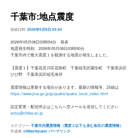
ビ
ゲ
千葉市:地点震度
ー
シ
投稿日時:
2026年5月8日 03:54
ョ
ン
2026年05月08日03時54分 発表
地震発生時刻 2026年05月08日03時50分
千葉市内で最大震度１を観測する地震が発生しました。
【震度１】千葉花見川区花島町 千葉稲毛区園生町 千葉美浜区
ひび野 千葉美浜区稲毛海岸
震度情報は更新する場合があります。最新の情報等、詳細は
https://www.jma.go.jp/jp/quake/quake_local_index.html
設定変更・配信停止はこちらへ空メールを送信してください
entry@chiba-an.jp
カテゴリー:
千葉市内震度情報（震度２以下も含む各区の震度情報）
作成者:
chibacityuser
パーマリンク