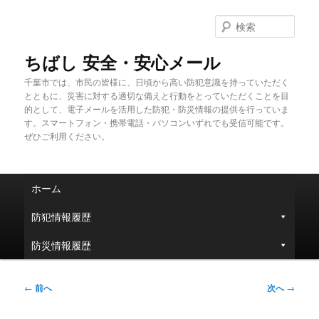
メ
イ
検
ン
索
コ
ちばし 安全・安心メール
ン
千葉市では、市民の皆様に、日頃から高い防犯意識を持っていただく
テ
とともに、災害に対する適切な備えと行動をとっていただくことを目
ン
的として、電子メールを活用した防犯・防災情報の提供を行っていま
ツ
す。スマートフォン・携帯電話・パソコンいずれでも受信可能です。
へ
ぜひご利用ください。
移
動
メ
ホーム
イ
ン
防犯情報履歴
メ
ニ
防災情報履歴
ュ
ー
投
←
前へ
次へ
→
稿
ナ