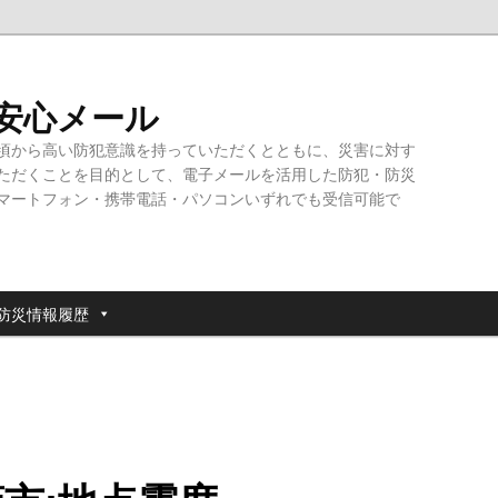
・安心メール
頃から高い防犯意識を持っていただくとともに、災害に対す
ただくことを目的として、電子メールを活用した防犯・防災
マートフォン・携帯電話・パソコンいずれでも受信可能で
防災情報履歴