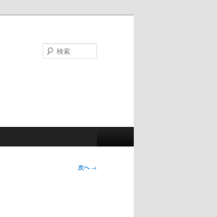
検
索
次へ
→