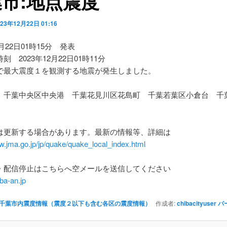
市:地点震度
023年12月22日 01:16
2月22日01時15分 発表
刻 2023年12月22日01時11分
で最大震度１を観測する地震が発生しました。
】千葉中央区中央港 千葉花見川区花島町 千葉若葉区小倉台 千
は更新する場合があります。最新の情報等、詳細は
w.jma.go.jp/jp/quake/quake_local_index.html
・配信停止はこちらへ空メールを送信してください
ba-an.jp
千葉市内震度情報（震度２以下も含む各区の震度情報）
作成者:
chibacityuser
パ