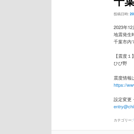
千葉
ー
シ
投稿日時:
2
ョ
ン
2023年1
地震発生時
千葉市内
【震度１
ひび野
震度情報
https://ww
設定変更
entry@chi
カテゴリー: