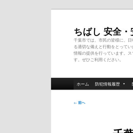
メ
イ
ン
ちばし 安全
コ
千葉市では、市民の皆様に、日
ン
る適切な備えと行動をとってい
テ
情報の提供を行っています。ス
ン
す。ぜひご利用ください。
ツ
へ
移
メ
動
ホーム
防犯情報履歴
イ
ン
投
メ
←
前へ
稿
ニ
ナ
ュ
ビ
ー
ゲ