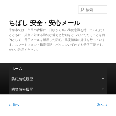
メ
イ
検
ン
索
コ
ちばし 安全・安心メール
ン
千葉市では、市民の皆様に、日頃から高い防犯意識を持っていただく
テ
とともに、災害に対する適切な備えと行動をとっていただくことを目
ン
的として、電子メールを活用した防犯・防災情報の提供を行っていま
ツ
す。スマートフォン・携帯電話・パソコンいずれでも受信可能です。
へ
ぜひご利用ください。
移
動
メ
ホーム
イ
ン
防犯情報履歴
メ
ニ
防災情報履歴
ュ
ー
投
←
前へ
次へ
→
稿
ナ