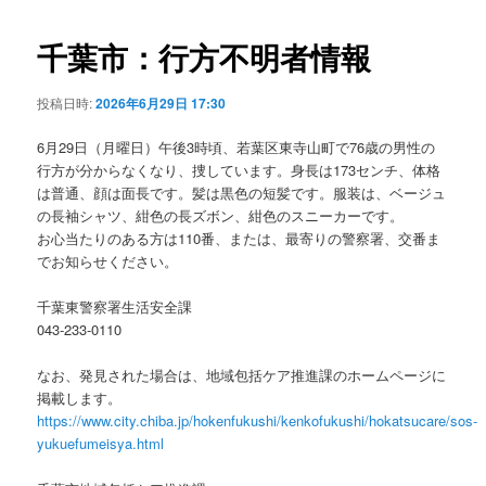
ビ
ゲ
千葉市：行方不明者情報
ー
シ
投稿日時:
2026年6月29日 17:30
ョ
ン
6月29日（月曜日）午後3時頃、若葉区東寺山町で76歳の男性の
行方が分からなくなり、捜しています。身長は173センチ、体格
は普通、顔は面長です。髪は黒色の短髪です。服装は、ベージュ
の長袖シャツ、紺色の長ズボン、紺色のスニーカーです。
お心当たりのある方は110番、または、最寄りの警察署、交番ま
でお知らせください。
千葉東警察署生活安全課
043-233-0110
なお、発見された場合は、地域包括ケア推進課のホームページに
掲載します。
https://www.city.chiba.jp/hokenfukushi/kenkofukushi/hokatsucare/sos-
yukuefumeisya.html