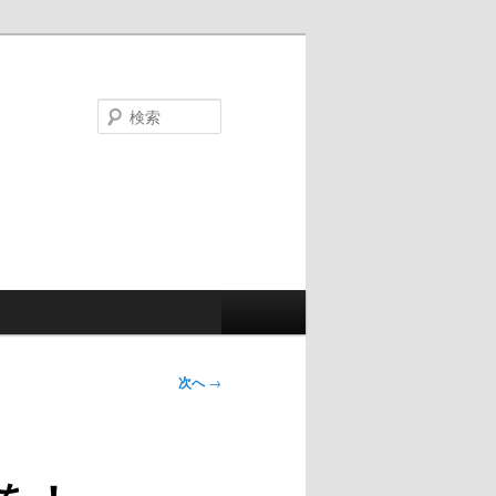
検
索
次へ
→