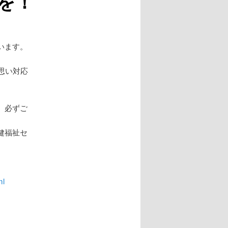
を！
います。
思い対応
、必ずご
健福祉セ
ml