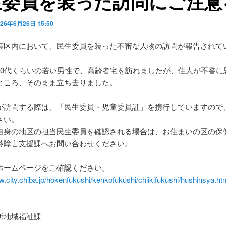
生委員を装った訪問にご注意
026年6月26日 15:50
葉区内において、民生委員を装った不審な人物の訪問が報告されて
20代くらいの若い男性で、高齢者宅を訪れましたが、住人が不審に
ところ、そのまま立ち去りました。
が訪問する際は、「民生委員・児童委員証」を携行していますので
さい。
自身の地区の担当民生委員を確認される場合は、お住まいの区の保
齢障害支援課へお問い合わせください。
ホームページをご確認ください。
w.city.chiba.jp/hokenfukushi/kenkofukushi/chiikifukushi/hushinsya.ht
】
所地域福祉課