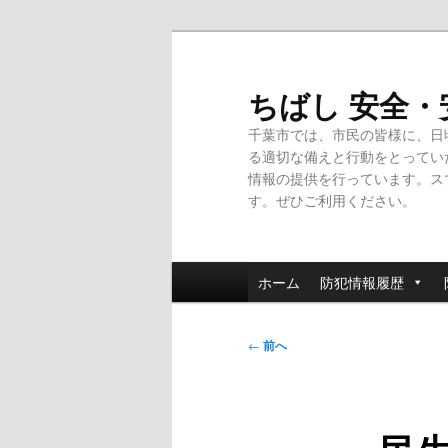
メ
イ
ン
ちばし 安全
コ
千葉市では、市民の皆様に、日
ン
る適切な備えと行動をとってい
テ
情報の提供を行っています。ス
ン
す。ぜひご利用ください。
ツ
へ
移
メ
動
ホーム
防犯情報履歴
イ
ン
投
メ
←
前へ
稿
ニ
ナ
ュ
ビ
ー
ゲ