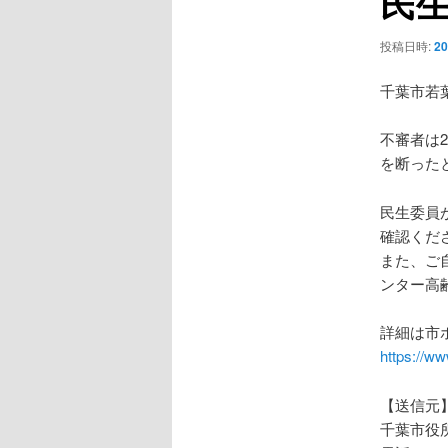
民
ー
シ
投稿日時:
2
ョ
ン
千葉市若
不審者は
を断った
民生委員
確認くだ
また、ご
ンター高
詳細は市
https://ww
【送信元
千葉市役