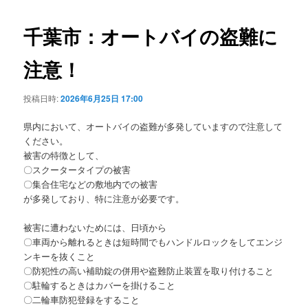
ビ
ゲ
千葉市：オートバイの盗難に
ー
シ
注意！
ョ
ン
投稿日時:
2026年6月25日 17:00
県内において、オートバイの盗難が多発していますので注意して
ください。
被害の特徴として、
〇スクータータイプの被害
〇集合住宅などの敷地内での被害
が多発しており、特に注意が必要です。
被害に遭わないためには、日頃から
〇車両から離れるときは短時間でもハンドルロックをしてエンジ
ンキーを抜くこと
〇防犯性の高い補助錠の併用や盗難防止装置を取り付けること
〇駐輪するときはカバーを掛けること
〇二輪車防犯登録をすること