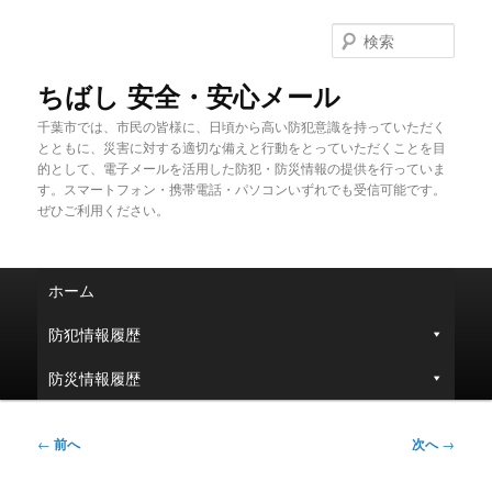
メ
イ
検
ン
索
コ
ちばし 安全・安心メール
ン
千葉市では、市民の皆様に、日頃から高い防犯意識を持っていただく
テ
とともに、災害に対する適切な備えと行動をとっていただくことを目
ン
的として、電子メールを活用した防犯・防災情報の提供を行っていま
ツ
す。スマートフォン・携帯電話・パソコンいずれでも受信可能です。
へ
ぜひご利用ください。
移
動
メ
ホーム
イ
ン
防犯情報履歴
メ
ニ
防災情報履歴
ュ
ー
投
←
前へ
次へ
→
稿
ナ