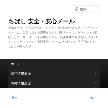
メ
イ
検
ン
索
コ
ちばし 安全・安心メール
ン
千葉市では、市民の皆様に、日頃から高い防犯意識を持っていただく
テ
とともに、災害に対する適切な備えと行動をとっていただくことを目
ン
的として、電子メールを活用した防犯・防災情報の提供を行っていま
ツ
す。スマートフォン・携帯電話・パソコンいずれでも受信可能です。
へ
ぜひご利用ください。
移
動
メ
ホーム
イ
ン
防犯情報履歴
メ
ニ
防災情報履歴
ュ
ー
投
←
前へ
次へ
→
稿
ナ