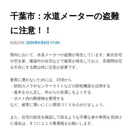
ビ
ゲ
千葉市：水道メーターの盗難
ー
シ
に注意！！
ョ
ン
投稿日時:
2026年5月8日 17:00
県内において、水道メーターの盗難が発生しています。集合住宅
や空き家、建築中の住宅などで被害が発生しており、長期間自宅
を不在にする際は特に注意が必要です。
被害に遭わないためには、日頃から
・防犯カメラやセンサーライトなどの防犯機器を活用する
・庭木をせん定し、外からの見通しをよくする
・ポスト内の郵便物を整理する
など、被害に遭いにくい環境づくりを心がけましょう。
また、住宅の状況を確認して回るような不審な者や車両を見掛け
た場合は、すぐに１１０番通報をお願いします。