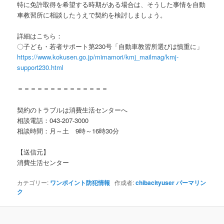
特に免許取得を希望する時期がある場合は、そうした事情を自動
車教習所に相談したうえで契約を検討しましょう。
詳細はこちら：
〇子ども・若者サポート第230号「自動車教習所選びは慎重に」
https://www.kokusen.go.jp/mimamori/kmj_mailmag/kmj-
support230.html
＝＝＝＝＝＝＝＝＝＝＝＝＝＝
契約のトラブルは消費生活センターへ
相談電話：043-207-3000
相談時間：月～土 9時～16時30分
【送信元】
消費生活センター
カテゴリー:
ワンポイント防犯情報
作成者:
chibacityuser
パーマリン
ク