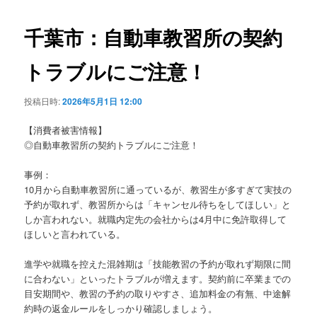
ビ
ゲ
千葉市：自動車教習所の契約
ー
シ
トラブルにご注意！
ョ
ン
投稿日時:
2026年5月1日 12:00
【消費者被害情報】
◎自動車教習所の契約トラブルにご注意！
事例：
10月から自動車教習所に通っているが、教習生が多すぎて実技の
予約が取れず、教習所からは「キャンセル待ちをしてほしい」と
しか言われない。就職内定先の会社からは4月中に免許取得して
ほしいと言われている。
進学や就職を控えた混雑期は「技能教習の予約が取れず期限に間
に合わない」といったトラブルが増えます。契約前に卒業までの
目安期間や、教習の予約の取りやすさ、追加料金の有無、中途解
約時の返金ルールをしっかり確認しましょう。