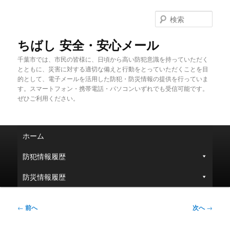
メ
イ
検
ン
索
コ
ちばし 安全・安心メール
ン
千葉市では、市民の皆様に、日頃から高い防犯意識を持っていただく
テ
とともに、災害に対する適切な備えと行動をとっていただくことを目
ン
的として、電子メールを活用した防犯・防災情報の提供を行っていま
ツ
す。スマートフォン・携帯電話・パソコンいずれでも受信可能です。
へ
ぜひご利用ください。
移
動
メ
ホーム
イ
ン
防犯情報履歴
メ
ニ
防災情報履歴
ュ
ー
投
←
前へ
次へ
→
稿
ナ