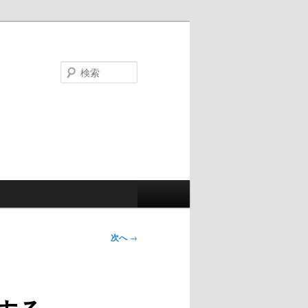
検
索
次へ
→