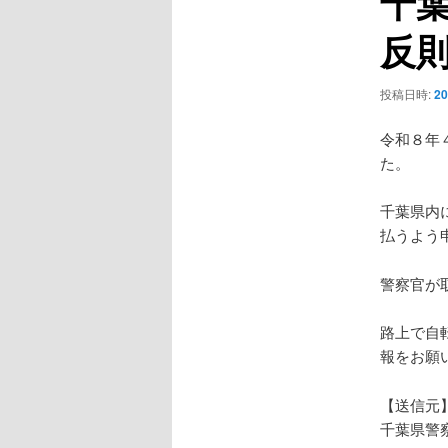
千
ー
反
シ
ョ
ン
投稿日時:
2
令和８年
た。
千葉県内
払うよう
警察官が
路上で自
報をお願
【送信元
千葉県警