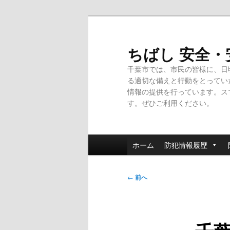
メ
イ
ン
ちばし 安全
コ
千葉市では、市民の皆様に、日
ン
る適切な備えと行動をとってい
テ
情報の提供を行っています。ス
ン
す。ぜひご利用ください。
ツ
へ
移
メ
動
ホーム
防犯情報履歴
イ
ン
投
メ
←
前へ
稿
ニ
ナ
ュ
ビ
ー
ゲ