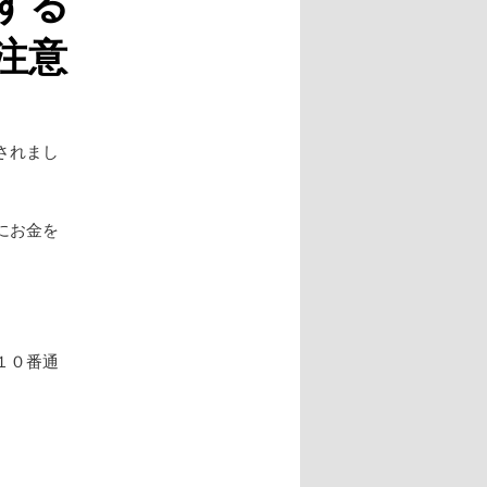
する
注意
されまし
にお金を
１０番通