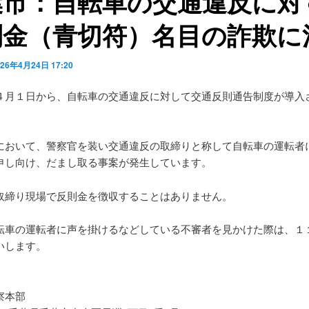
葉市：自転車の交通違反に対
則金（青切符）名目の詐欺に
026年4月24日 17:20
４月１日から、自転車の交通違反に対して交通反則通告制度が導入
において、警察官を装い交通違反の取締りと称して自転車の運転者
申し向け、だまし取る事案が発生しています。
取締り現場で反則金を徴収することはありません。
転車の運転者に声を掛けるなどしている不審者を見かけた際は、１
いします。
】
察本部