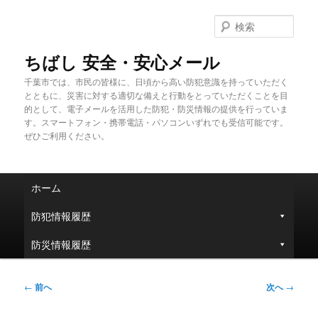
メ
イ
検
ン
索
コ
ちばし 安全・安心メール
ン
千葉市では、市民の皆様に、日頃から高い防犯意識を持っていただく
テ
とともに、災害に対する適切な備えと行動をとっていただくことを目
ン
的として、電子メールを活用した防犯・防災情報の提供を行っていま
ツ
す。スマートフォン・携帯電話・パソコンいずれでも受信可能です。
へ
ぜひご利用ください。
移
動
メ
ホーム
イ
ン
防犯情報履歴
メ
ニ
防災情報履歴
ュ
ー
投
←
前へ
次へ
→
稿
ナ