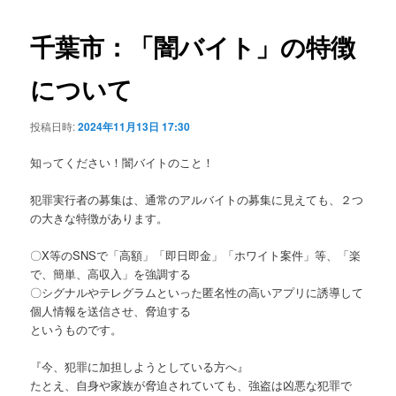
ビ
ゲ
千葉市：「闇バイト」の特徴
ー
シ
について
ョ
ン
投稿日時:
2024年11月13日 17:30
知ってください！闇バイトのこと！
犯罪実行者の募集は、通常のアルバイトの募集に見えても、２つ
の大きな特徴があります。
〇X等のSNSで「高額」「即日即金」「ホワイト案件」等、「楽
で、簡単、高収入」を強調する
〇シグナルやテレグラムといった匿名性の高いアプリに誘導して
個人情報を送信させ、脅迫する
というものです。
『今、犯罪に加担しようとしている方へ』
たとえ、自身や家族が脅迫されていても、強盗は凶悪な犯罪で