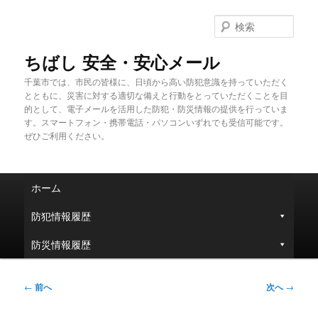
メ
イ
検
ン
索
コ
ちばし 安全・安心メール
ン
千葉市では、市民の皆様に、日頃から高い防犯意識を持っていただく
テ
とともに、災害に対する適切な備えと行動をとっていただくことを目
ン
的として、電子メールを活用した防犯・防災情報の提供を行っていま
ツ
す。スマートフォン・携帯電話・パソコンいずれでも受信可能です。
へ
ぜひご利用ください。
移
動
メ
ホーム
イ
ン
防犯情報履歴
メ
ニ
防災情報履歴
ュ
ー
投
←
前へ
次へ
→
稿
ナ