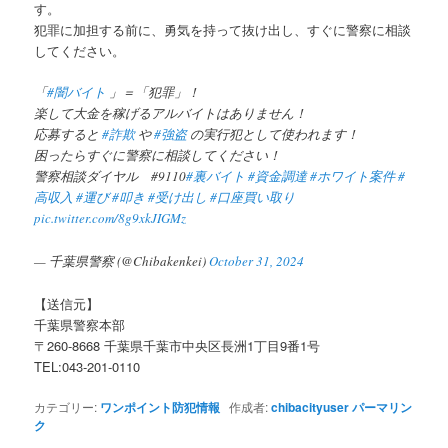
す。
犯罪に加担する前に、勇気を持って抜け出し、すぐに警察に相談
してください。
「
#闇バイト
」＝「犯罪」！
楽して大金を稼げるアルバイトはありません！
応募すると
#詐欺
や
#強盗
の実行犯として使われます！
困ったらすぐに警察に相談してください！
警察相談ダイヤル #9110
#裏バイト
#資金調達
#ホワイト案件
#
高収入
#運び
#叩き
#受け出し
#口座買い取り
pic.twitter.com/8g9xkJIGMz
— 千葉県警察 (@Chibakenkei)
October 31, 2024
【送信元】
千葉県警察本部
〒260-8668 千葉県千葉市中央区長洲1丁目9番1号
TEL:043-201-0110
カテゴリー:
ワンポイント防犯情報
作成者:
chibacityuser
パーマリン
ク