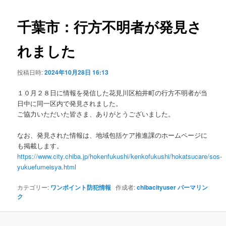
ビ
ゲ
千葉市：行方不明者が発見さ
ー
シ
れました
ョ
ン
投稿日時:
2024年10月28日 16:13
１０月２８日に情報を発信した花見川区柏井町の行方不明者が当
日中に同一区内で発見されました。
ご協力いただいた皆さま、ありがとうございました。
なお、発見された情報は、地域包括ケア推進課のホームページに
も掲載します。
https://www.city.chiba.jp/hokenfukushi/kenkofukushi/hokatsucare/sos-
yukuefumeisya.html
カテゴリー:
ワンポイント防犯情報
作成者:
chibacityuser
パーマリン
ク