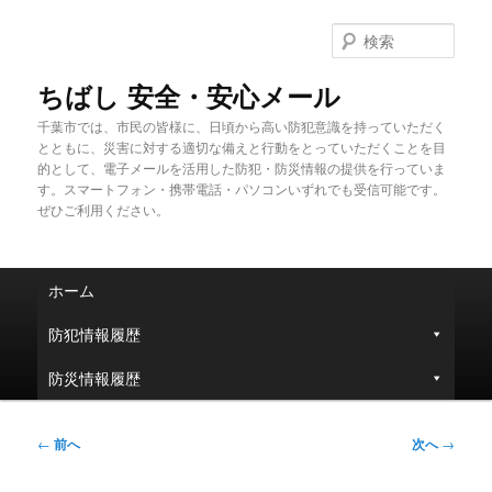
メ
イ
検
ン
索
コ
ちばし 安全・安心メール
ン
千葉市では、市民の皆様に、日頃から高い防犯意識を持っていただく
テ
とともに、災害に対する適切な備えと行動をとっていただくことを目
ン
的として、電子メールを活用した防犯・防災情報の提供を行っていま
ツ
す。スマートフォン・携帯電話・パソコンいずれでも受信可能です。
へ
ぜひご利用ください。
移
動
メ
ホーム
イ
ン
防犯情報履歴
メ
ニ
防災情報履歴
ュ
ー
投
←
前へ
次へ
→
稿
ナ