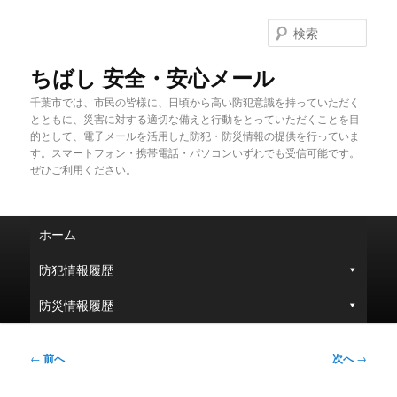
メ
イ
検
ン
索
コ
ちばし 安全・安心メール
ン
千葉市では、市民の皆様に、日頃から高い防犯意識を持っていただく
テ
とともに、災害に対する適切な備えと行動をとっていただくことを目
ン
的として、電子メールを活用した防犯・防災情報の提供を行っていま
ツ
す。スマートフォン・携帯電話・パソコンいずれでも受信可能です。
へ
ぜひご利用ください。
移
動
メ
ホーム
イ
ン
防犯情報履歴
メ
ニ
防災情報履歴
ュ
ー
投
←
前へ
次へ
→
稿
ナ