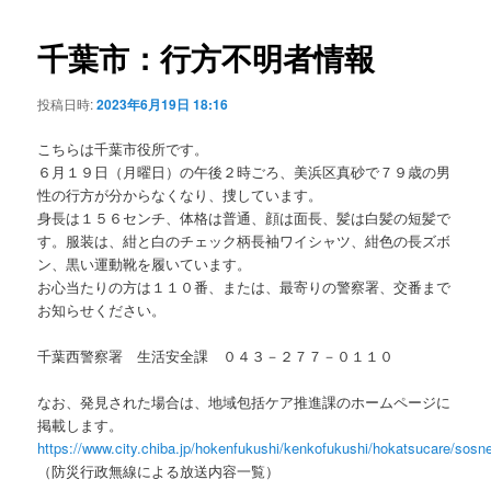
ビ
ゲ
千葉市：行方不明者情報
ー
シ
投稿日時:
2023年6月19日 18:16
ョ
ン
こちらは千葉市役所です。
６月１９日（月曜日）の午後２時ごろ、美浜区真砂で７９歳の男
性の行方が分からなくなり、捜しています。
身長は１５６センチ、体格は普通、顔は面長、髪は白髪の短髪で
す。服装は、紺と白のチェック柄長袖ワイシャツ、紺色の長ズボ
ン、黒い運動靴を履いています。
お心当たりの方は１１０番、または、最寄りの警察署、交番まで
お知らせください。
千葉西警察署 生活安全課 ０４３－２７７－０１１０
なお、発見された場合は、地域包括ケア推進課のホームページに
掲載します。
https://www.city.chiba.jp/hokenfukushi/kenkofukushi/hokatsucare/sosne
（防災行政無線による放送内容一覧）