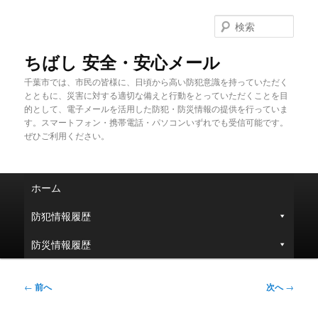
メ
イ
検
ン
索
コ
ちばし 安全・安心メール
ン
千葉市では、市民の皆様に、日頃から高い防犯意識を持っていただく
テ
とともに、災害に対する適切な備えと行動をとっていただくことを目
ン
的として、電子メールを活用した防犯・防災情報の提供を行っていま
ツ
す。スマートフォン・携帯電話・パソコンいずれでも受信可能です。
へ
ぜひご利用ください。
移
動
メ
ホーム
イ
ン
防犯情報履歴
メ
ニ
防災情報履歴
ュ
ー
投
←
前へ
次へ
→
稿
ナ