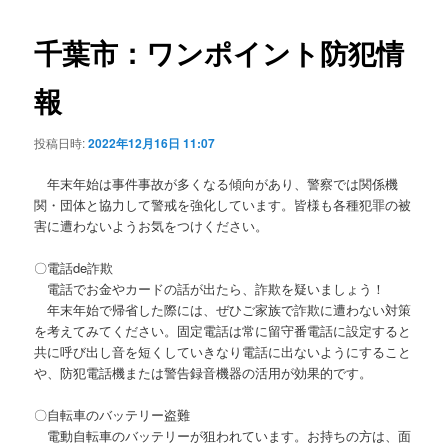
ビ
ゲ
千葉市：ワンポイント防犯情
ー
シ
報
ョ
ン
投稿日時:
2022年12月16日 11:07
年末年始は事件事故が多くなる傾向があり、警察では関係機
関・団体と協力して警戒を強化しています。皆様も各種犯罪の被
害に遭わないようお気をつけください。
〇電話de詐欺
電話でお金やカードの話が出たら、詐欺を疑いましょう！
年末年始で帰省した際には、ぜひご家族で詐欺に遭わない対策
を考えてみてください。固定電話は常に留守番電話に設定すると
共に呼び出し音を短くしていきなり電話に出ないようにすること
や、防犯電話機または警告録音機器の活用が効果的です。
〇自転車のバッテリー盗難
電動自転車のバッテリーが狙われています。お持ちの方は、面