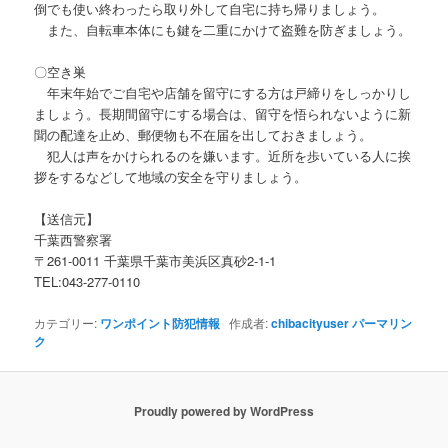
倒でも使い終わったら取り外して自宅に持ち帰りましょう。
また、自転車本体にも鍵を二重にかけて盗難を防ぎましょう。
〇空き巣
年末年始でご自宅や店舗を留守にする方は戸締りをしっかりし
ましょう。長期間留守にする場合は、留守を悟られないように新
聞の配達を止め、郵便物も不在届を出しておきましょう。
犯人は声をかけられるのを嫌います。近所を歩いている人に挨
拶をするなどして地域の安全を守りましょう。
【送信元】
千葉西警察署
〒261-0011 千葉県千葉市美浜区真砂2-1-1
TEL:043-277-0110
カテゴリー:
ワンポイント防犯情報
作成者:
chibacityuser
パーマリン
ク
Proudly powered by WordPress